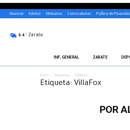
Anunciar
Edictos
Obituarios
Convocatorias
Política de Privacida
Zárate
C
6.4
INF. GENERAL
ZARATE
DEP
Inicio
Etiquetas
VillaFox
Etiqueta: VillaFox
POR A