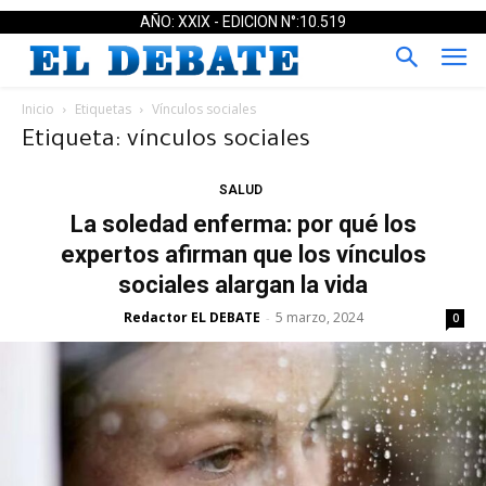
AÑO: XXIX - EDICION N°:10.519
Inicio
Etiquetas
Vínculos sociales
Etiqueta: vínculos sociales
SALUD
La soledad enferma: por qué los
expertos afirman que los vínculos
sociales alargan la vida
Redactor EL DEBATE
5 marzo, 2024
-
0