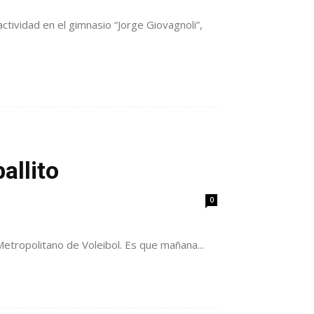
ctividad en el gimnasio “Jorge Giovagnoli”,
allito
0
 Metropolitano de Voleibol. Es que mañana...