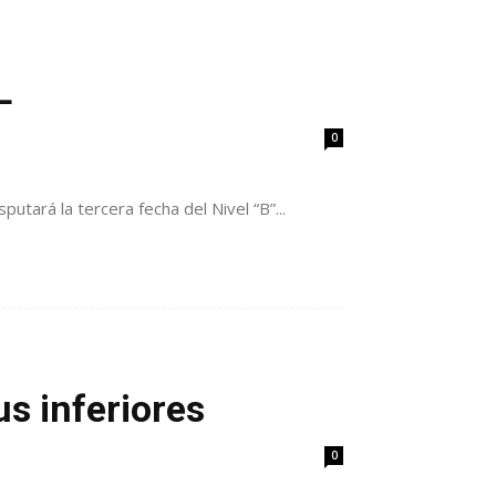
L
0
utará la tercera fecha del Nivel “B”...
s inferiores
0