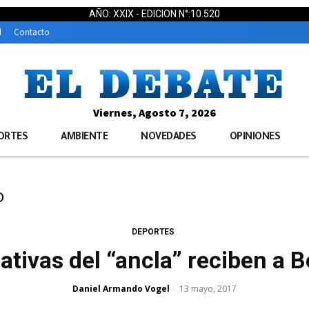
AÑO: XXIX - EDICION N°:10.520
d
Contacto
Viernes, Agosto 7, 2026
ORTES
AMBIENTE
NOVEDADES
OPINIONES
o
DEPORTES
tivas del “ancla” reciben a B
Daniel Armando Vogel
13 mayo, 2017
-