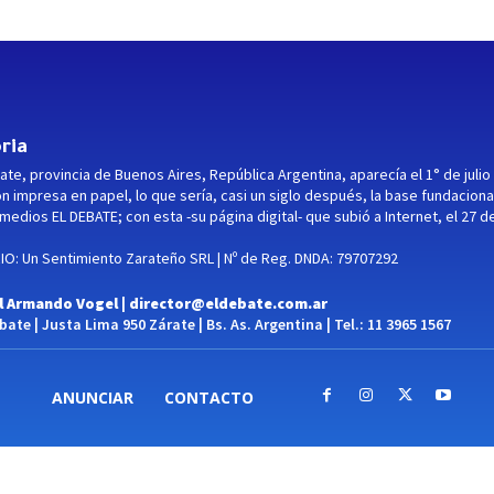
ria
ate, provincia de Buenos Aires, República Argentina, aparecía el 1° de julio
ón impresa en papel, lo que sería, casi un siglo después, la base fundaciona
medios EL DEBATE; con esta -su página digital- que subió a Internet, el 27 d
O: Un Sentimiento Zarateño SRL | Nº de Reg. DNDA: 79707292
l Armando Vogel |
director@eldebate.com.ar
ate | Justa Lima 950 Zárate | Bs. As. Argentina | Tel.: 11 3965 1567
ANUNCIAR
CONTACTO