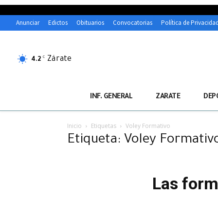
Anunciar
Edictos
Obituarios
Convocatorias
Política de Privacida
Zárate
C
4.2
INF. GENERAL
ZARATE
DEP
Inicio
Etiquetas
Voley Formativo
Etiqueta: Voley Formativ
Las forma