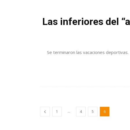
Las inferiores del 
Se terminaron las vacaciones deportivas. E
...
1
4
5
6