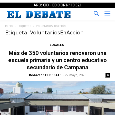
AÑO: XXX - EDICION N°:10.521
Inicio
Etiquetas
VoluntariosEnAcción
Etiqueta: VoluntariosEnAcción
LOCALES
Más de 350 voluntarios renovaron una
escuela primaria y un centro educativo
secundario de Campana
Redactor EL DEBATE
27 mayo, 2026
-
0