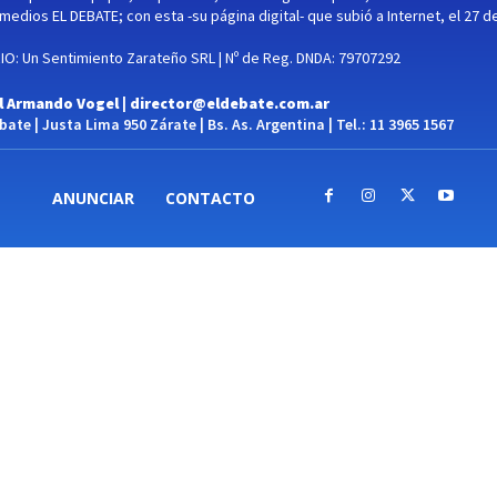
medios EL DEBATE; con esta -su página digital- que subió a Internet, el 27 d
O: Un Sentimiento Zarateño SRL | Nº de Reg. DNDA: 79707292
l Armando Vogel |
director@eldebate.com.ar
ate | Justa Lima 950 Zárate | Bs. As. Argentina | Tel.: 11 3965 1567
ANUNCIAR
CONTACTO