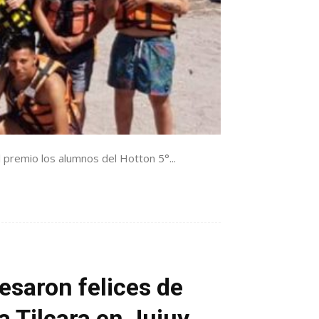
 premio los alumnos del Hotton 5°...
aron felices de
a Tilcara en Jujuy