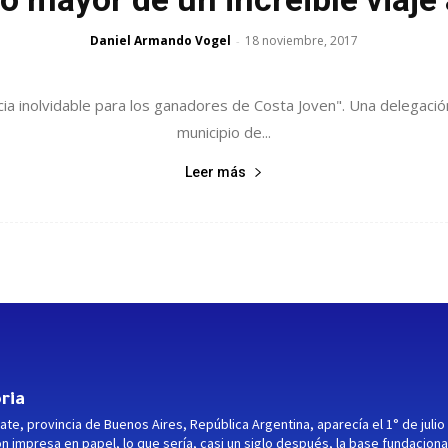
Daniel Armando Vogel
18 noviembre, 2017
-
cia inolvidable para los ganadores de Costa Joven". Una delegac
municipio de...
Leer más
ria
ate, provincia de Buenos Aires, República Argentina, aparecía el 1° de julio
ón impresa en papel, lo que sería, casi un siglo después, la base fundaciona