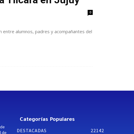
0
ión entre alumnos, padres y acompañantes del
Categorías Populares
 de
DESTACADAS
22142
l de