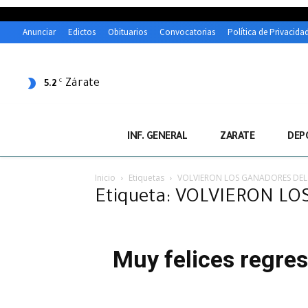
Anunciar
Edictos
Obituarios
Convocatorias
Política de Privacida
Zárate
C
5.2
INF. GENERAL
ZARATE
DEP
Inicio
Etiquetas
VOLVIERON LOS GANADORES DEL
Etiqueta: VOLVIERON L
Muy felices regre