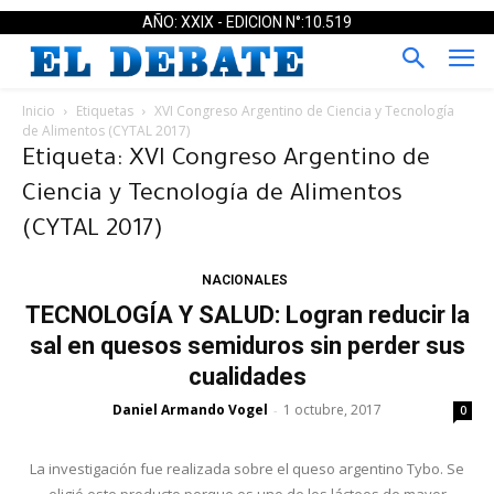
AÑO: XXIX - EDICION N°:10.519
Inicio
Etiquetas
XVI Congreso Argentino de Ciencia y Tecnología
de Alimentos (CYTAL 2017)
Etiqueta: XVI Congreso Argentino de
Ciencia y Tecnología de Alimentos
(CYTAL 2017)
NACIONALES
TECNOLOGÍA Y SALUD: Logran reducir la
sal en quesos semiduros sin perder sus
cualidades
Daniel Armando Vogel
1 octubre, 2017
-
0
La investigación fue realizada sobre el queso argentino Tybo. Se
eligió este producto porque es uno de los lácteos de mayor