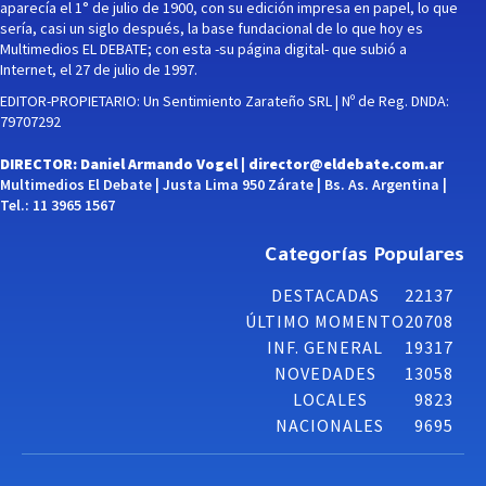
aparecía el 1° de julio de 1900, con su edición impresa en papel, lo que
sería, casi un siglo después, la base fundacional de lo que hoy es
Multimedios EL DEBATE; con esta -su página digital- que subió a
Internet, el 27 de julio de 1997.
EDITOR-PROPIETARIO: Un Sentimiento Zarateño SRL | Nº de Reg. DNDA:
79707292
DIRECTOR: Daniel Armando Vogel |
director@eldebate.com.ar
Multimedios El Debate | Justa Lima 950 Zárate | Bs. As. Argentina |
Tel.: 11 3965 1567
Categorías Populares
DESTACADAS
22137
ÚLTIMO MOMENTO
20708
INF. GENERAL
19317
NOVEDADES
13058
LOCALES
9823
NACIONALES
9695