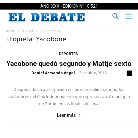
AÑO: XXX - EDICION N°:10.521
Inicio
Etiquetas
Yacobone
Etiqueta: Yacobone
DEPORTES
Yacobone quedó segundo y Mattje sexto
Daniel Armando Vogel
2 octubre, 2018
-
0
Después de su participación en las series eliminatorias, los
nadadores del Club Independiente que representan al municipio
de Zárate en las finales de los...
Leer más