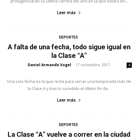
protagonizarán su última carrera del año en la que estará en...
Leer más
DEPORTES
A falta de una fecha, todo sigue igual en
la Clase “A”
Daniel Armando Vogel
17 noviembre, 2017
-
0
Una sola fecha es la que resta para cerrar una temporada más de
la Clase A y tras lo sucedido el último fin de...
Leer más
DEPORTES
La Clase “A” vuelve a correr en la ciudad