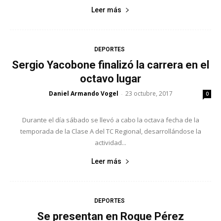
Leer más
DEPORTES
Sergio Yacobone finalizó la carrera en el
octavo lugar
Daniel Armando Vogel
23 octubre, 2017
-
0
Durante el día sábado se llevó a cabo la octava fecha de la
temporada de la Clase A del TC Regional, desarrollándose la
actividad...
Leer más
DEPORTES
Se presentan en Roque Pérez