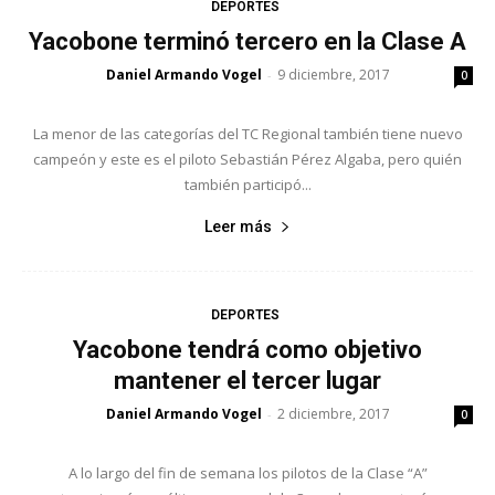
DEPORTES
Yacobone terminó tercero en la Clase A
Daniel Armando Vogel
9 diciembre, 2017
-
0
La menor de las categorías del TC Regional también tiene nuevo
campeón y este es el piloto Sebastián Pérez Algaba, pero quién
también participó...
Leer más
DEPORTES
Yacobone tendrá como objetivo
mantener el tercer lugar
Daniel Armando Vogel
2 diciembre, 2017
-
0
A lo largo del fin de semana los pilotos de la Clase “A”