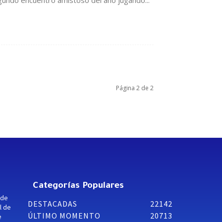
egundo encuentro amistoso del año jugando...
Página 2 de 2
Categorías Populares
 de
DESTACADAS
22142
l de
ÚLTIMO MOMENTO
20713
e