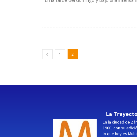
En la tarde del domingo y bajo una intensa 
1
2
La Trayecto
En la ciudad de Zár
1900, con su edici
lo que hoy es Multi