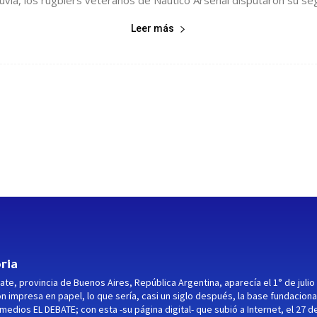
lluvia, los rugbiers veteranos de Náutico Arsenal disputaron su s
Leer más
ria
ate, provincia de Buenos Aires, República Argentina, aparecía el 1° de julio
ón impresa en papel, lo que sería, casi un siglo después, la base fundaciona
medios EL DEBATE; con esta -su página digital- que subió a Internet, el 27 d