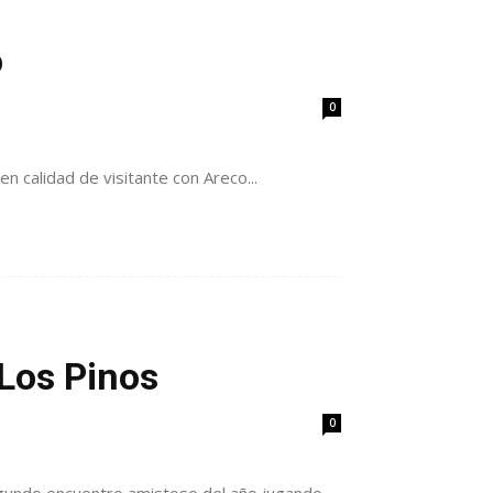
o
0
en calidad de visitante con Areco...
 Los Pinos
0