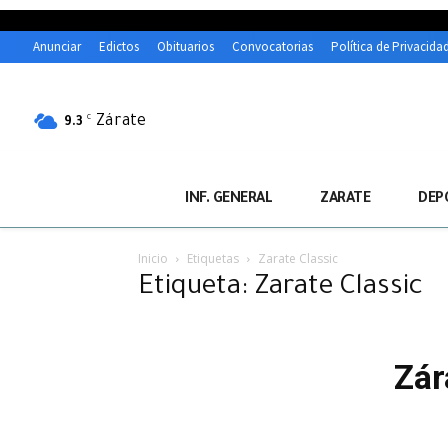
Anunciar
Edictos
Obituarios
Convocatorias
Política de Privacida
Zárate
C
9.3
INF. GENERAL
ZARATE
DEP
Inicio
Etiquetas
Zarate Classic
Etiqueta: Zarate Classic
Zár