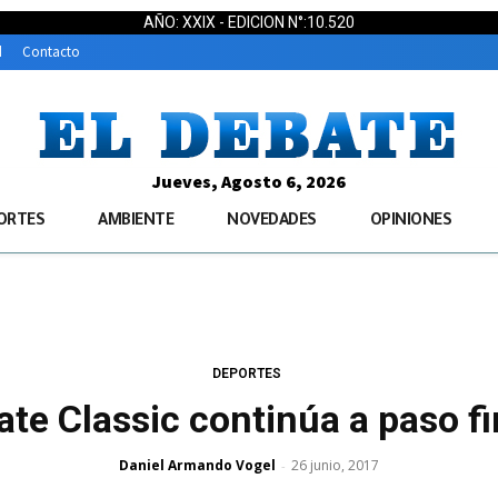
AÑO: XXIX - EDICION N°:10.520
d
Contacto
Jueves, Agosto 6, 2026
ORTES
AMBIENTE
NOVEDADES
OPINIONES
DEPORTES
ate Classic continúa a paso f
Daniel Armando Vogel
26 junio, 2017
-