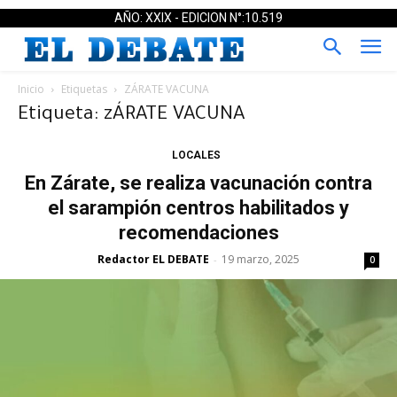
AÑO: XXIX - EDICION N°:10.519
Inicio
Etiquetas
ZÁRATE VACUNA
Etiqueta: zÁRATE VACUNA
LOCALES
En Zárate, se realiza vacunación contra
el sarampión centros habilitados y
recomendaciones
Redactor EL DEBATE
19 marzo, 2025
-
0