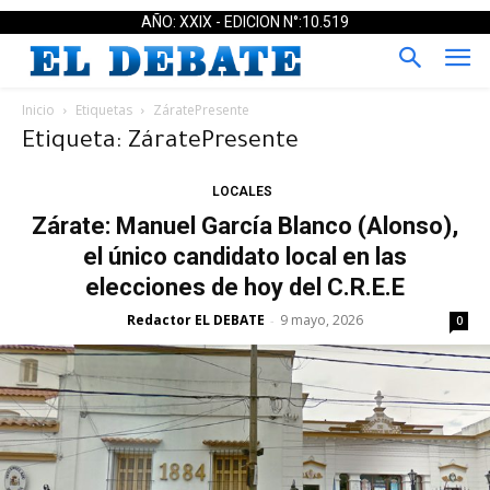
AÑO: XXIX - EDICION N°:10.519
Inicio
Etiquetas
ZáratePresente
Etiqueta: ZáratePresente
LOCALES
Zárate: Manuel García Blanco (Alonso),
el único candidato local en las
elecciones de hoy del C.R.E.E
Redactor EL DEBATE
9 mayo, 2026
-
0