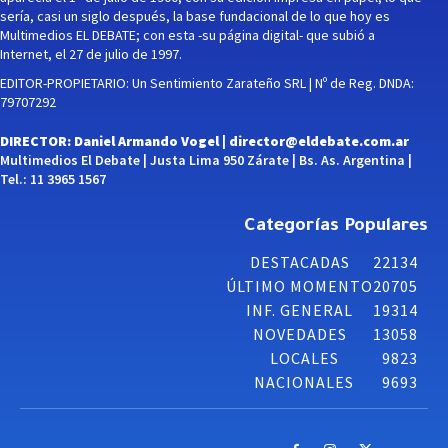
sería, casi un siglo después, la base fundacional de lo que hoy es
Multimedios EL DEBATE; con esta -su página digital- que subió a
Internet, el 27 de julio de 1997.
EDITOR-PROPIETARIO: Un Sentimiento Zarateño SRL | Nº de Reg. DNDA:
79707292
DIRECTOR: Daniel Armando Vogel |
director@eldebate.com.ar
Multimedios El Debate | Justa Lima 950 Zárate | Bs. As. Argentina |
Tel.: 11 3965 1567
Categorías Populares
DESTACADAS
22134
ÚLTIMO MOMENTO
20705
INF. GENERAL
19314
NOVEDADES
13058
LOCALES
9823
NACIONALES
9693