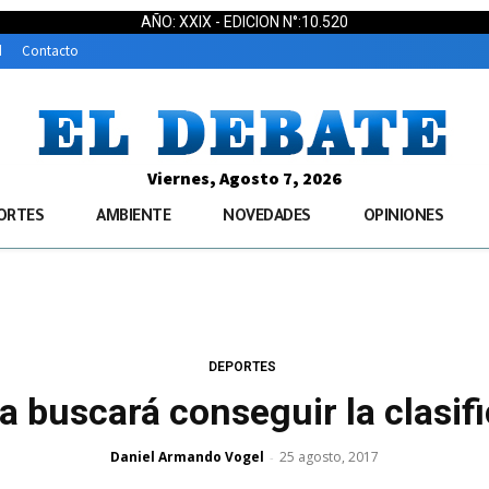
AÑO: XXIX - EDICION N°:10.520
d
Contacto
Viernes, Agosto 7, 2026
ORTES
AMBIENTE
NOVEDADES
OPINIONES
DEPORTES
a buscará conseguir la clasif
Daniel Armando Vogel
25 agosto, 2017
-