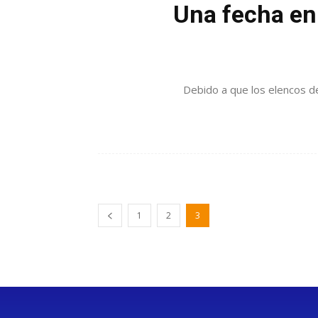
Una fecha en 
Debido a que los elencos de 
1
2
3