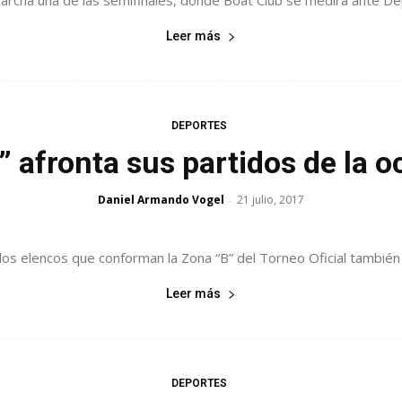
cha una de las semifinales, donde Boat Club se medirá ante Depo
Leer más
DEPORTES
” afronta sus partidos de la o
Daniel Armando Vogel
21 julio, 2017
-
 los elencos que conforman la Zona “B” del Torneo Oficial también s
Leer más
DEPORTES