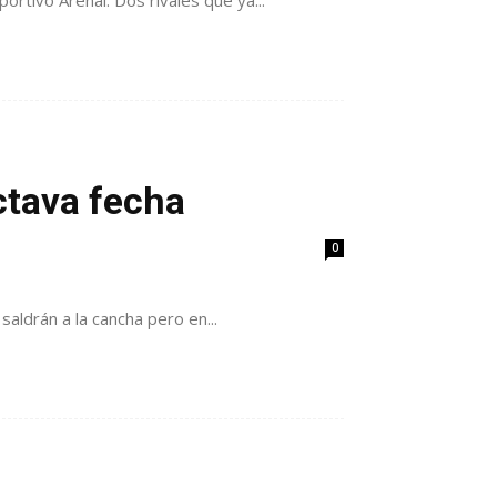
rtivo Arenal. Dos rivales que ya...
ctava fecha
0
aldrán a la cancha pero en...