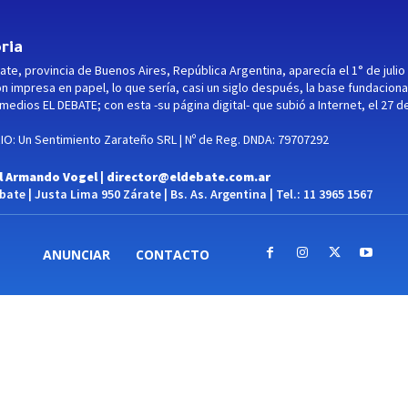
ria
ate, provincia de Buenos Aires, República Argentina, aparecía el 1° de julio
ón impresa en papel, lo que sería, casi un siglo después, la base fundaciona
medios EL DEBATE; con esta -su página digital- que subió a Internet, el 27 d
O: Un Sentimiento Zarateño SRL | Nº de Reg. DNDA: 79707292
l Armando Vogel |
director@eldebate.com.ar
ate | Justa Lima 950 Zárate | Bs. As. Argentina | Tel.: 11 3965 1567
ANUNCIAR
CONTACTO