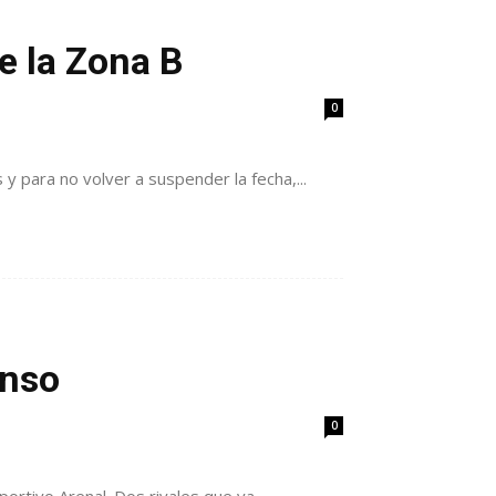
de la Zona B
0
 para no volver a suspender la fecha,...
enso
0