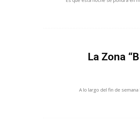
Es que esta noche se pondrá en mar
La Zona “B
A lo largo del fin de semana