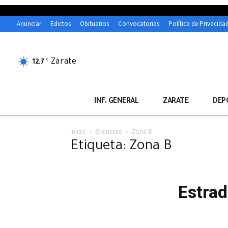
Anunciar
Edictos
Obituarios
Convocatorias
Política de Privacida
Zárate
C
12.7
INF. GENERAL
ZARATE
DEP
Inicio
Etiquetas
Zona B
Etiqueta: Zona B
Estrad