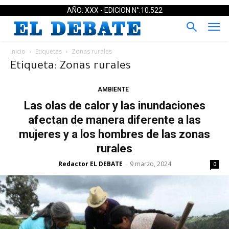
AÑO: XXX - EDICION N°:10.522
Inicio
Etiquetas
Zonas rurales
Etiqueta: Zonas rurales
AMBIENTE
Las olas de calor y las inundaciones
afectan de manera diferente a las
mujeres y a los hombres de las zonas
rurales
Redactor EL DEBATE
9 marzo, 2024
-
0