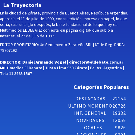
La Trayectoria
En la ciudad de Zárate, provincia de Buenos Aires, República Argentina,
aparecía el 1° de julio de 1900, con su edición impresa en papel, lo que
sería, casi un siglo después, la base fundacional de lo que hoy es
Multimedios EL DEBATE; con esta -su página digital- que subió a
Internet, el 27 de julio de 1997.
EDITOR-PROPIETARIO: Un Sentimiento Zarateño SRL | Nº de Reg. DNDA:
79707292
DIRECTOR: Daniel Armando Vogel |
director@eldebate.com.ar
Multimedios El Debate | Justa Lima 950 Zárate | Bs. As. Argentina |
Tel.: 11 3965 1567
Categorías Populares
DESTACADAS
22154
ÚLTIMO MOMENTO
20726
INF. GENERAL
19332
NOVEDADES
13059
LOCALES
9826
NACIONALES
9701