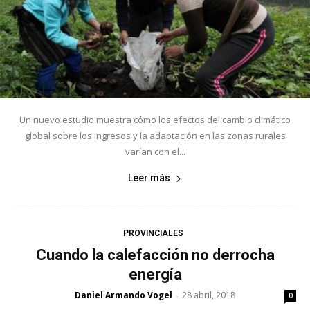
Un nuevo estudio muestra cómo los efectos del cambio climático
global sobre los ingresos y la adaptación en las zonas rurales
varían con el...
Leer más
PROVINCIALES
Cuando la calefacción no derrocha
energía
Daniel Armando Vogel
28 abril, 2018
-
0