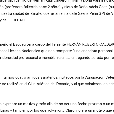
lderón, fue hijo de Hernán Raúl Calderón (Titín) y Doña Palmira Caro
n (profesora fallecida hace 2 años) y nieto de Doña Adela Gaite (su
nuestra ciudad de Zárate, que vivían en la calle Sáenz Peña 379 de V
 y de EL DEBATE.
peño el Escuadrón a cargo del Teniente HERNÁN ROBERTO CALDERÓN
ndes Héroes Nacionales que nos comparte “una anécdota personal
oneidad profesional e increíble valentía, entregando su vida por re
s, fuimos cuatro amigos zarateños invitados por la Agrupación Veter
 realizó en el Club Atlético del Rosario, y al que asistieron los princ
bía expresar un motivo y más allá de no ser una fecha próxima o un 
alvinas y también por los que volvieron… Claro, no era un motivo que