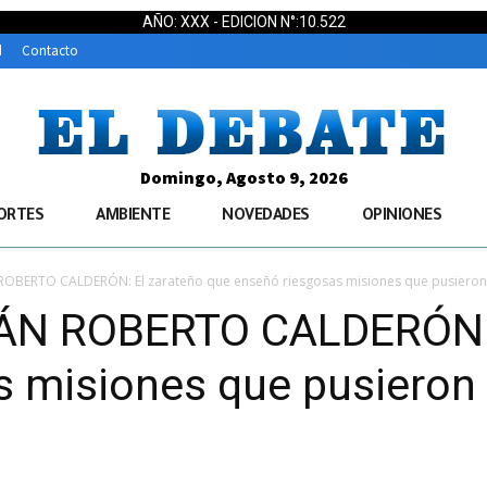
AÑO: XXX - EDICION N°:10.522
d
Contacto
Domingo, Agosto 9, 2026
ORTES
AMBIENTE
NOVEDADES
OPINIONES
OBERTO CALDERÓN: El zarateño que enseñó riesgosas misiones que pusieron.
N ROBERTO CALDERÓN: E
 misiones que pusieron 