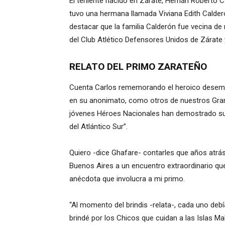
El teniente nacido en Zárate, Hernán Roberto Ca
tuvo una hermana llamada Viviana Edith Calderó
destacar que la familia Calderón fue vecina de 
del Club Atlético Defensores Unidos de Zárate
RELATO DEL PRIMO ZARATEÑO
Cuenta Carlos rememorando el heroico desem
en su anonimato, como otros de nuestros Gra
jóvenes Héroes Nacionales han demostrado su id
del Atlántico Sur”.
Quiero -dice Ghafare- contarles que años atrá
Buenos Aires a un encuentro extraordinario que se
anécdota que involucra a mi primo.
“Al momento del brindis -relata-, cada uno de
brindé por los Chicos que cuidan a las Islas M