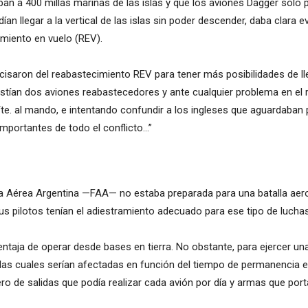
an a 400 millas marinas de las islas y que los aviones Dagger sólo
ían llegar a la vertical de las islas sin poder descender, daba clara
miento en vuelo (REV).
saron del reabastecimiento REV para tener más posibilidades de llega
istían dos aviones reabastecedores y ante cualquier problema en el 
te. al mando, e intentando confundir a los ingleses que aguardaban po
mportantes de todo el conflicto…”
 Aérea Argentina —FAA— no estaba preparada para una batalla aerona
 pilotos tenían el adiestramiento adecuado para ese tipo de luchas
ntaja de operar desde bases en tierra. No obstante, para ejercer un
las cuales serían afectadas en función del tiempo de permanencia en
o de salidas que podía realizar cada avión por día y armas que port