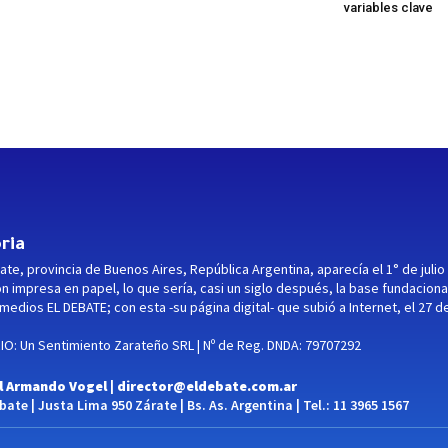
variables clave
ria
ate, provincia de Buenos Aires, República Argentina, aparecía el 1° de julio
ón impresa en papel, lo que sería, casi un siglo después, la base fundaciona
medios EL DEBATE; con esta -su página digital- que subió a Internet, el 27 d
O: Un Sentimiento Zarateño SRL | Nº de Reg. DNDA: 79707292
l Armando Vogel |
director@eldebate.com.ar
ate | Justa Lima 950 Zárate | Bs. As. Argentina | Tel.: 11 3965 1567