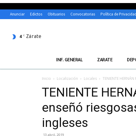
Anunciar
Edictos
Obituarios
Convocatorias
Política de Privacida
Zárate
C
4
INF. GENERAL
ZARATE
DEP
Inicio
Localización
Locales
TENIENTE HERNÁN R
TENIENTE HERNÁ
enseñó riesgosas
ingleses
13 abril, 2019