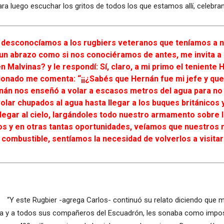
a luego escuchar los gritos de todos los que estamos allí, celebr
 desconocíamos a los rugbiers veteranos que teníamos a n
un abrazo como si nos conociéramos de antes, me invita a r
 Malvinas? y le respondí: Sí, claro, a mi primo el teniente 
nado me comenta: “¡¡¿Sabés que Hernán fue mi jefe y que
nán nos enseñó a volar a escasos metros del agua para no
lar chupados al agua hasta llegar a los buques británicos y 
egar al cielo, largándoles todo nuestro armamento sobre 
s y en otras tantas oportunidades, veíamos que nuestros mi
o combustible, sentíamos la necesidad de volverlos a visita
“Y este Rugbier -agrega Carlos- continuó su relato diciendo que 
ia y a todos sus compañeros del Escuadrón, les sonaba como imposi