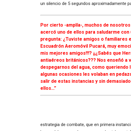
un silencio de 5 segundos aproximadamente par
Por cierto -amplía-, muchos de nosotros
acercó uno de ellos para saludarme con 
pregunta: ¿Tuviste amigos o familiares en
Escuadrón Aeromóvil Pucará, muy emocio
mis mejores amigos!!!? ¡¡¿Sabés que Her
antiaéreos británicos??? Nos enseñó a vo
despegarnos del agua, como queriendo ll
algunas ocasiones les volaban en pedazo
salir de estas instancias y sin demasiad
ellos…”
estrategia de combate, que en primera instanc