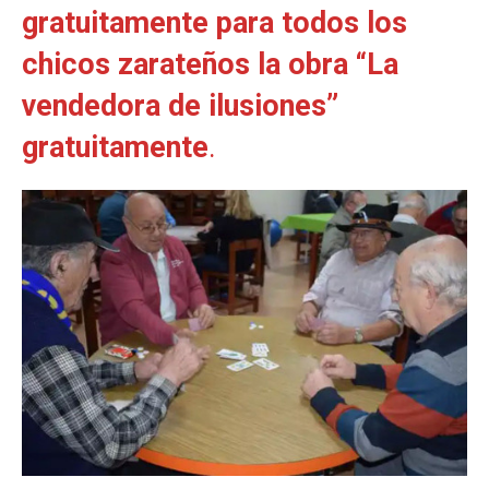
gratuitamente para todos los
chicos zarateños la obra “La
vendedora de ilusiones”
gratuitamente
.