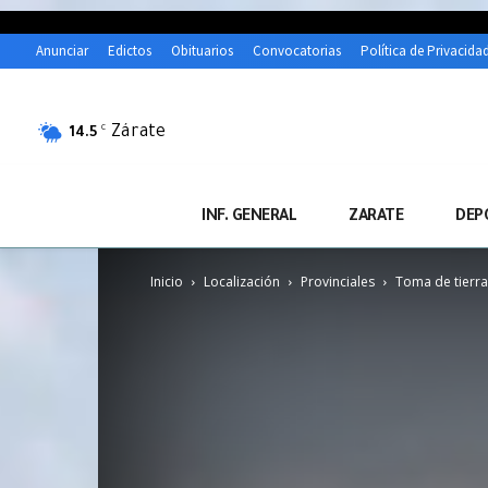
Anunciar
Edictos
Obituarios
Convocatorias
Política de Privacida
Zárate
C
14.5
INF. GENERAL
ZARATE
DEP
Inicio
Localización
Provinciales
Toma de tierra