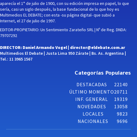
aparecía el 1° de julio de 1900, con su edición impresa en papel, lo que
sería, casi un siglo después, la base fundacional de lo que hoy es
Multimedios EL DEBATE; con esta -su página digital- que subió a
Internet, el 27 de julio de 1997.
EDITOR-PROPIETARIO: Un Sentimiento Zarateño SRL | Nº de Reg. DNDA:
79707292
DIRECTOR: Daniel Armando Vogel |
director@eldebate.com.ar
Multimedios El Debate | Justa Lima 950 Zárate | Bs. As. Argentina |
Tel.: 11 3965 1567
Categorías Populares
DESTACADAS
22140
ÚLTIMO MOMENTO
20711
INF. GENERAL
19319
NOVEDADES
13058
LOCALES
9823
NACIONALES
9696