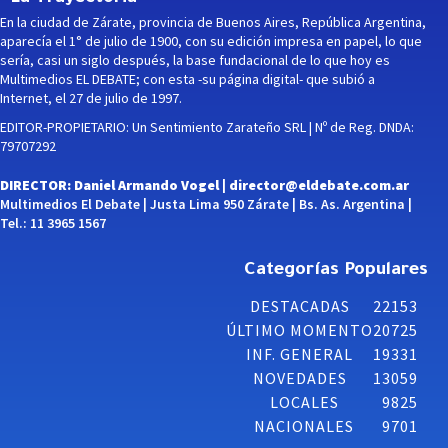
En la ciudad de Zárate, provincia de Buenos Aires, República Argentina,
aparecía el 1° de julio de 1900, con su edición impresa en papel, lo que
sería, casi un siglo después, la base fundacional de lo que hoy es
Multimedios EL DEBATE; con esta -su página digital- que subió a
Internet, el 27 de julio de 1997.
EDITOR-PROPIETARIO: Un Sentimiento Zarateño SRL | Nº de Reg. DNDA:
79707292
DIRECTOR: Daniel Armando Vogel |
director@eldebate.com.ar
Multimedios El Debate | Justa Lima 950 Zárate | Bs. As. Argentina |
Tel.: 11 3965 1567
Categorías Populares
DESTACADAS
22153
ÚLTIMO MOMENTO
20725
INF. GENERAL
19331
NOVEDADES
13059
LOCALES
9825
NACIONALES
9701