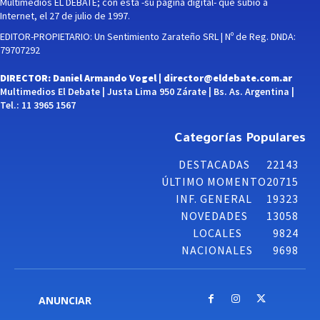
Multimedios EL DEBATE; con esta -su página digital- que subió a
Internet, el 27 de julio de 1997.
EDITOR-PROPIETARIO: Un Sentimiento Zarateño SRL | Nº de Reg. DNDA:
79707292
DIRECTOR: Daniel Armando Vogel |
director@eldebate.com.ar
Multimedios El Debate | Justa Lima 950 Zárate | Bs. As. Argentina |
Tel.: 11 3965 1567
Categorías Populares
DESTACADAS
22143
ÚLTIMO MOMENTO
20715
INF. GENERAL
19323
NOVEDADES
13058
LOCALES
9824
NACIONALES
9698
ANUNCIAR