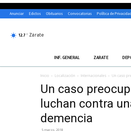
Anunciar
Edictos
Obituarios
Convocatorias
Política de Privacida
Zárate
C
12.7
INF. GENERAL
ZARATE
DEP
Inicio
Localización
Internacionales
Un caso pre
Un caso preocupa
luchan contra un
demencia
5 marzo, 2018