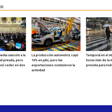
OR
edia sanción a la
La producción automotriz cayó
Temporal en el A
d privada, pero
16% en julio, pero las
horas más de la mi
bió ceder en dos
exportaciones sostuvieron la
prevista para to
actividad