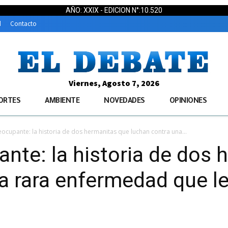
AÑO: XXIX - EDICION N°:10.520
d
Contacto
Viernes, Agosto 7, 2026
ORTES
AMBIENTE
NOVEDADES
OPINIONES
ocupante: la historia de dos hermanitas que luchan contra una...
nte: la historia de dos 
a rara enfermedad que l