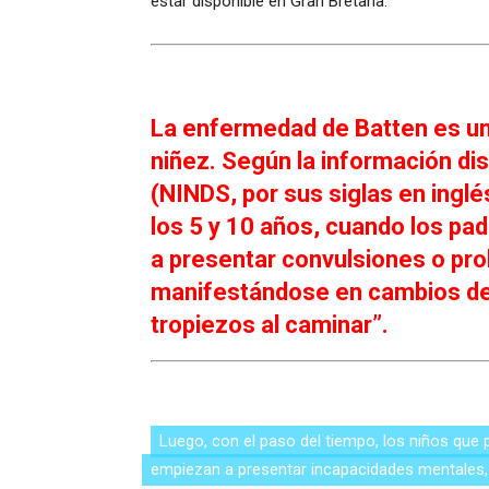
estar disponible en Gran Bretaña.
La enfermedad de Batten es un 
niñez. Según la información di
(NINDS, por sus siglas en ingl
los 5 y 10 años, cuando los p
a presentar convulsiones o pro
manifestándose en cambios de 
tropiezos al caminar”.
Luego, con el paso del tiempo, los niños qu
pérdida progresiva de la vista. También van 
empiezan a presentar incapacidades mentales,