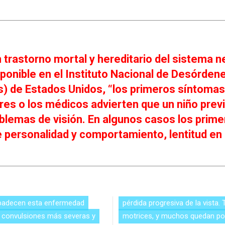
trastorno mortal y hereditario del sistema n
sponible en el Instituto Nacional de Desórde
és) de Estados Unidos, “los primeros síntom
adres o los médicos advierten que un niño p
blemas de visión. En algunos casos los prime
personalidad y comportamiento, lentitud en e
e padecen esta enfermedad
perdiendo sus capacidades
 convulsiones más severas y
motrices, y muchos quedan po