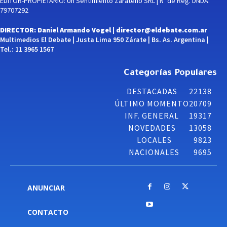
EDITOR-PROPIETARIO: Un Sentimiento Zarateño SRL | Nº de Reg. DNDA:
79707292
DIRECTOR: Daniel Armando Vogel |
director@eldebate.com.ar
Multimedios El Debate | Justa Lima 950 Zárate | Bs. As. Argentina |
Tel.: 11 3965 1567
Categorías Populares
DESTACADAS
22138
ÚLTIMO MOMENTO
20709
INF. GENERAL
19317
NOVEDADES
13058
LOCALES
9823
NACIONALES
9695
ANUNCIAR
CONTACTO