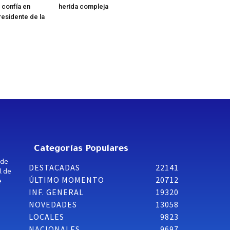
 confía en
herida compleja
residente de la
Categorías Populares
 de
DESTACADAS
22141
l de
ÚLTIMO MOMENTO
20712
e
INF. GENERAL
19320
NOVEDADES
13058
LOCALES
9823
NACIONALES
9697