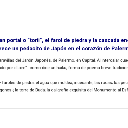
an portal o “torii”, el farol de piedra y la cascada 
rece un pedacito de Japón en el corazón de Paler
avillas del Jardín Japonés, de Palermo, en Capital. Al intercalar c
sado por el aire” -como dice un haiku, forma de poema breve tradicion
faroles de piedra; el agua que moldea, incesante, las rocas; los pe
agones-; la torre de Buda; la caligrafía exquisita del Monumento al Es