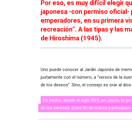
Por eso, es muy difícil elegir 
japonesa -con permiso oficial-
emperadores, en su primera vis
recreación”. A las tipas y las
de Hiroshima (1945).
Uno puede conocer al Jardín Japonés de memori
justamente con el número, a “versos de la suerte”
de los deseos”. Sino, el consejo es orar al dio
De hecho, desde el siglo XVII, en Japón, la gen
pálido, como poemas livianos, como reflexiones 
de los cerezos. Entre fin de marzo y principios