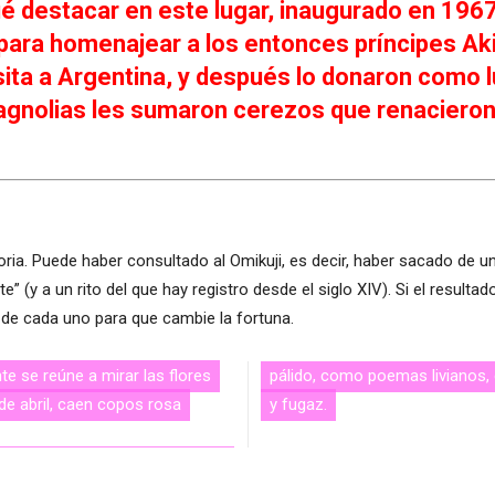
qué destacar en este lugar, inaugurado en 1967
 para homenajear a los entonces príncipes Aki
ita a Argentina, y después lo donaron como l
 magnolias les sumaron cerezos que renaciero
a. Puede haber consultado al Omikuji, es decir, haber sacado de un
 (y a un rito del que hay registro desde el siglo XIV). Si el resultado
s de cada uno para que cambie la fortuna.
te se reúne a mirar las flores
profundas, sobre la vida bella
 de abril, caen copos rosa
y fugaz.