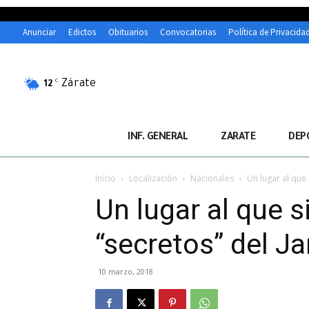
Anunciar
Edictos
Obituarios
Convocatorias
Política de Privacida
Zárate
C
12
INF. GENERAL
ZARATE
DEP
Inicio
Localización
Nacionales
Un lugar al que 
Un lugar al que s
“secretos” del J
10 marzo, 2018