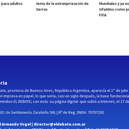
para adultos
tema de la extranjerización de
Mundiales y ya no
tierras
Infantino como p
FIFA
ria
ate, provincia de Buenos Aires, República Argentina, aparecía el 1° de julio
ón impresa en papel, lo que sería, casi un siglo después, la base fundaciona
medios EL DEBATE; con esta -su página digital- que subió a Internet, el 27 d
O: Un Sentimiento Zarateño SRL | Nº de Reg. DNDA: 79707292
l Armando Vogel |
director@eldebate.com.ar