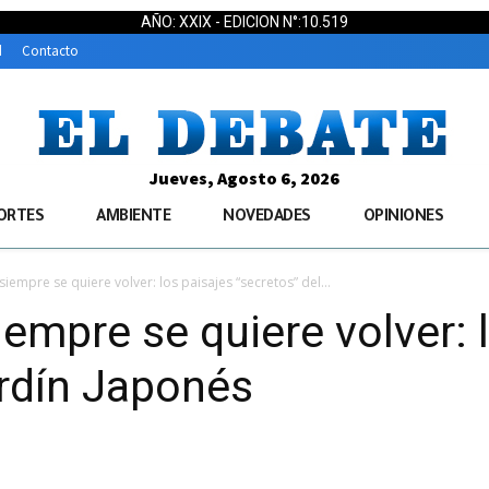
AÑO: XXIX - EDICION N°:10.519
d
Contacto
Jueves, Agosto 6, 2026
ORTES
AMBIENTE
NOVEDADES
OPINIONES
siempre se quiere volver: los paisajes “secretos” del...
iempre se quiere volver: 
ardín Japonés