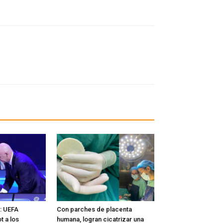
l: UEFA
Con parches de placenta
t a los
humana, logran cicatrizar una