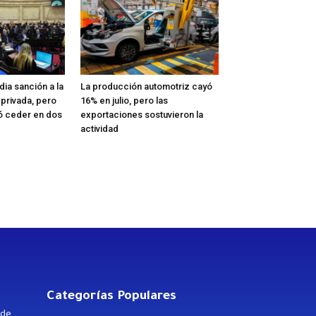
ia sanción a la
La producción automotriz cayó
 privada, pero
16% en julio, pero las
ó ceder en dos
exportaciones sostuvieron la
actividad
Categorías Populares
 de