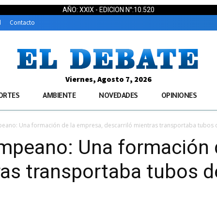
AÑO: XXIX - EDICION N°:10.520
d
Contacto
Viernes, Agosto 7, 2026
ORTES
AMBIENTE
NOVEDADES
OPINIONES
ano: Una formación de la empresa, descarriló mientras transportaba tubos d
mpeano: Una formación 
ras transportaba tubos d