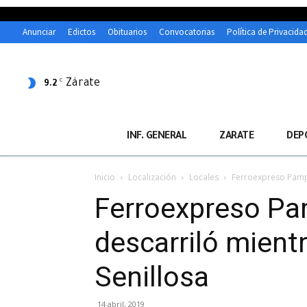
Anunciar
Edictos
Obituarios
Convocatorias
Política de Privacida
Zárate
C
9.2
INF. GENERAL
ZARATE
DEP
Inicio
Localización
Locales
Ferroexpreso Pampe
Ferroexpreso Pa
descarriló mient
Senillosa
14 abril, 2019