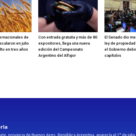
ternacionales de
Con entrada gratuita y más de 80
El Senado dio med
scalaron en julio
expositores, llega una nueva
ley de propiedad
lto en tres años
edición del Campeonato
el Gobierno debi
Argentino del Alfajor
capítulos
ria
ate, provincia de Buenos Aires, República Argentina, aparecía el 1° de julio