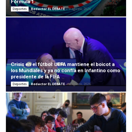
Fórmula 1
Redactor EL DEBATE
-
9 agosto, 2026
Deportes
Crisis en el fútbol: UEFA mantiene el boicot a
los Mundiales y ya no confía en Infantino como
presidente de la FIFA
Redactor EL DEBATE
-
6 agosto, 2026
Deportes