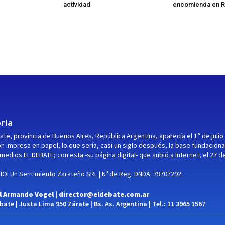
actividad
encomienda en R
ria
ate, provincia de Buenos Aires, República Argentina, aparecía el 1° de julio
ón impresa en papel, lo que sería, casi un siglo después, la base fundaciona
medios EL DEBATE; con esta -su página digital- que subió a Internet, el 27 d
O: Un Sentimiento Zarateño SRL | Nº de Reg. DNDA: 79707292
l Armando Vogel |
director@eldebate.com.ar
ate | Justa Lima 950 Zárate | Bs. As. Argentina | Tel.: 11 3965 1567