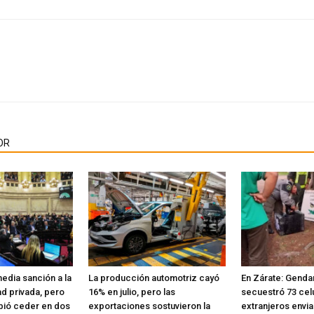
OR
edia sanción a la
La producción automotriz cayó
En Zárate: Genda
d privada, pero
16% en julio, pero las
secuestró 73 cel
bió ceder en dos
exportaciones sostuvieron la
extranjeros envi