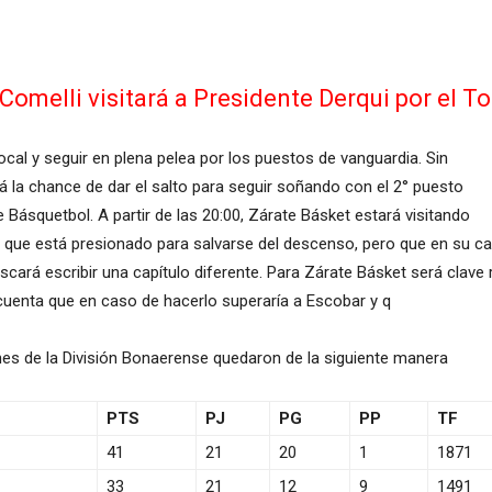
Comelli visitará a Presidente Derqui por el T
cal y seguir en plena pelea por los puestos de vanguardia. Sin
 la chance de dar el salto para seguir soñando con el 2° puesto
 Básquetbol. A partir de las 20:00, Zárate Básket estará visitando
n y que está presionado para salvarse del descenso, pero que en su c
scará escribir una capítulo diferente. Para Zárate Básket será clave 
en cuenta que en caso de hacerlo superaría a Escobar y q
nes de la División Bonaerense quedaron de la siguiente manera
PTS
PJ
PG
PP
TF
41
21
20
1
1871
33
21
12
9
1491