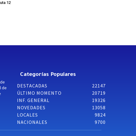
uta 12
Categorías Populares
 de
DESTACADAS
22147
l de
ÚLTIMO MOMENTO
20719
e
INF. GENERAL
19326
NOVEDADES
13058
LOCALES
9824
NACIONALES
9700