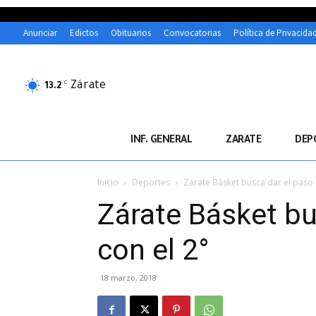
Anunciar
Edictos
Obituarios
Convocatorias
Política de Privacida
Zárate
C
13.2
INF. GENERAL
ZARATE
DEP
Inicio
Deportes
Zárate Básket busca dar el paso 
Zárate Básket bu
con el 2°
18 marzo, 2018