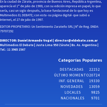
En la ciudad de Zárate, provincia de Buenos Aires, República Argentina,
aparecía el 1° de julio de 1900, con su edición impresa en papel, lo que
sería, casi un siglo después, la base fundacional de lo que hoy es
Multimedios EL DEBATE; con esta -su página digital- que subió a
Internet, el 27 de julio de 1997.
EDITOR-PROPIETARIO: Un Sentimiento Zarateño SRL | Nº de Reg. DNDA:
79707292
DIRECTOR: Daniel Armando Vogel |
director@eldebate.com.ar
Multimedios El Debate | Justa Lima 950 Zárate | Bs. As. Argentina |
Tel.: 11 3965 1567
Categorías Populares
DESTACADAS
22152
ÚLTIMO MOMENTO
20724
INF. GENERAL
19330
NOVEDADES
13059
LOCALES
9825
NACIONALES
9701