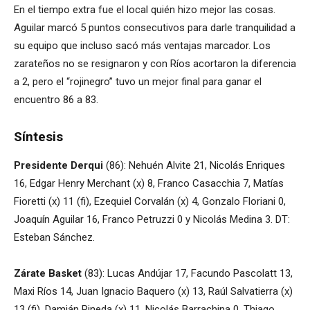
En el tiempo extra fue el local quién hizo mejor las cosas.
Aguilar marcó 5 puntos consecutivos para darle tranquilidad a
su equipo que incluso sacó más ventajas marcador. Los
zarateños no se resignaron y con Ríos acortaron la diferencia
a 2, pero el “rojinegro” tuvo un mejor final para ganar el
encuentro 86 a 83.
Síntesis
Presidente Derqui
(86): Nehuén Alvite 21, Nicolás Enriques
16, Edgar Henry Merchant (x) 8, Franco Casacchia 7, Matías
Fioretti (x) 11 (fi), Ezequiel Corvalán (x) 4, Gonzalo Floriani 0,
Joaquín Aguilar 16, Franco Petruzzi 0 y Nicolás Medina 3. DT:
Esteban Sánchez.
Zárate Basket
(83): Lucas Andújar 17, Facundo Pascolatt 13,
Maxi Ríos 14, Juan Ignacio Baquero (x) 13, Raúl Salvatierra (x)
13 (fi), Damián Pineda (x) 11, Nicolás Barrachina 0, Thiago