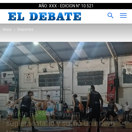
AÑO: XXX - EDICION N°:10.521
Inicio
Deportes
Zárate Basket cayó en
suplementario y sufrió un nuevo