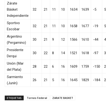
Zárate
Básket
32
21
11
10
1634
1639
-5
Independiente
Sportivo
32
21
11
10
1658
1677
-19
Escobar
Argentino
30
21
9
12
1566
1610
-44
(Pergamino)
Presidente
30
22
8
14
1521
1618
-97
Derqui
Unión (Mar
28
22
6
16
1609
1759
-150
del Plata)
Sarmiento
26
21
5
16
1645
1829
-184
(Junín)
ETIQUETAS
Torneo Federal
ZARATE BASKET