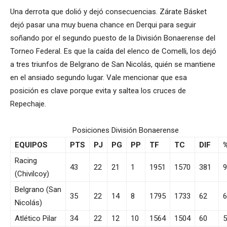
Una derrota que dolió y dejó consecuencias. Zárate Básket
dejó pasar una muy buena chance en Derqui para seguir
soñando por el segundo puesto de la División Bonaerense del
Torneo Federal. Es que la caída del elenco de Comelli, los dejó
a tres triunfos de Belgrano de San Nicolás, quién se mantiene
en el ansiado segundo lugar. Vale mencionar que esa
posición es clave porque evita y saltea los cruces de
Repechaje.
Posiciones División Bonaerense
EQUIPOS
PTS
PJ
PG
PP
TF
TC
DIF
Racing
43
22
21
1
1951
1570
381
(Chivilcoy)
Belgrano (San
35
22
14
8
1795
1733
62
Nicolás)
Atlético Pilar
34
22
12
10
1564
1504
60