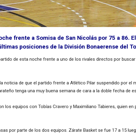
oche frente a Somisa de San Nicolás por 75 a 86. E
últimas posiciones de la División Bonaerense del T
artido de esta noche frente a uno de los rivales directos por busca
 la noticia de que el partido frente a Atlético Pilar suspendido por e
arateño tenga una muy buena semana de cara a la doble fecha de es
eron los equipos con Tobías Cravero y Maximiliano Tabieres, quien e
nsas por parte de los dos equipos. Zárate Basket se fue 17 a 15 lueg