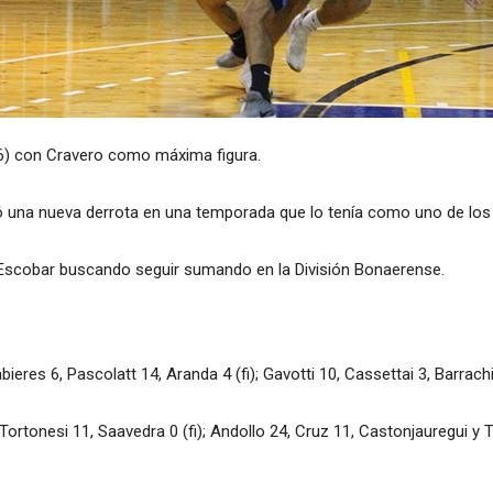
-86) con Cravero como máxima figura.
ó una nueva derrota en una temporada que lo tenía como uno de los
 Escobar buscando seguir sumando en la División Bonaerense.
abieres 6, Pascolatt 14, Aranda 4 (fi); Gavotti 10, Cassettai 3, Barrac
Tortonesi 11, Saavedra 0 (fi); Andollo 24, Cruz 11, Castonjauregui y Tr