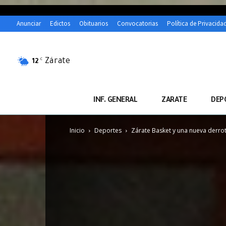
Anunciar
Edictos
Obituarios
Convocatorias
Política de Privacida
Zárate
C
12
INF. GENERAL
ZARATE
DEP
Inicio
Deportes
Zárate Basket y una nueva derrot