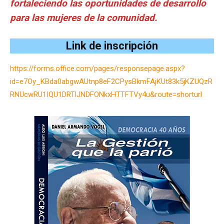
fortaleciendo las oportunidades de desarrollo
para las mujeres de la comunidad.
Link de inscripción
https://forms.office.com/pages/responsepage.aspx?
id=e7Oy_KBda0abgwAUtnp8eF2CPysBkmFAjKUt83k5jKZUQzR
RNUcwRU1IQU1DRTlJNDFONkxHTTFTVy4u&route=shorturl