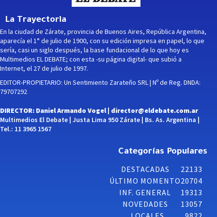
La Trayectoria
En la ciudad de Zárate, provincia de Buenos Aires, República Argentina,
aparecía el 1° de julio de 1900, con su edición impresa en papel, lo que
sería, casi un siglo después, la base fundacional de lo que hoy es
Multimedios EL DEBATE; con esta -su página digital- que subió a
Internet, el 27 de julio de 1997.
EDITOR-PROPIETARIO: Un Sentimiento Zarateño SRL | Nº de Reg. DNDA:
79707292
DIRECTOR: Daniel Armando Vogel |
director@eldebate.com.ar
Multimedios El Debate | Justa Lima 950 Zárate | Bs. As. Argentina |
Tel.: 11 3965 1567
Categorías Populares
DESTACADAS
22133
ÚLTIMO MOMENTO
20704
INF. GENERAL
19313
NOVEDADES
13057
LOCALES
9822