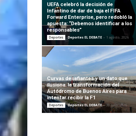
UEFA celebró la decisión de
Infantino de dar de baja el FIFA
Forward Enterprise, pero redobló la
apuesta: “Debemos identificar a los
responsables”
Deportes EL DEBATE
-
1 agosto, 2026
Deportes
Curvas desafiantes y un dato que
ilusiona: la transformación del
Autódromo de Buenos Aires para
intentar recibir la F1
Deportes EL DEBATE
-
30 julio, 2026
Deportes