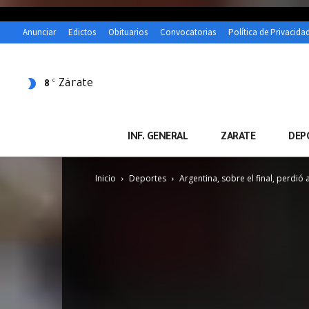
Anunciar
Edictos
Obituarios
Convocatorias
Política de Privacida
Zárate
C
8
INF. GENERAL
ZARATE
DEP
Inicio
Deportes
Argentina, sobre el final, perdió 