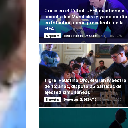
Crisis en el fútbol: UEFA mantiene el
boicot a los Mundiales y ya no confía
en Infantino como presidente de la
FIFA
Redactor EL DEBATE
-
6 agosto, 2026
Deportes
Tigre: Faustino Oro, el Gran Maestro
de 12 años, disputó 25 partidas de
ajedrez simultáneas
Deportes EL DEBATE
-
3 agosto, 2026
Deportes