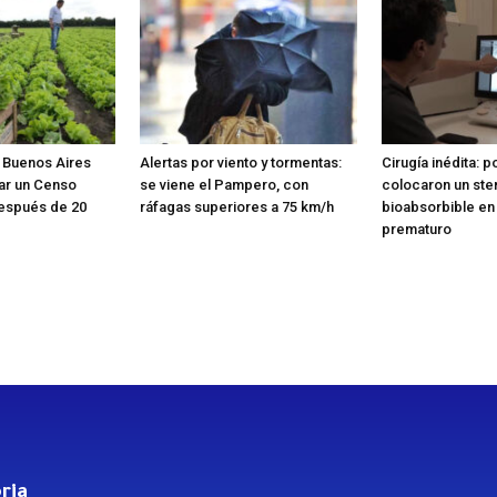
e Buenos Aires
Alertas por viento y tormentas:
Cirugía inédita: p
zar un Censo
se viene el Pampero, con
colocaron un ste
después de 20
ráfagas superiores a 75 km/h
bioabsorbible en
prematuro
ria