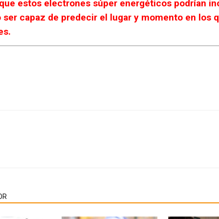
que estos electrones súper energéticos podrían in
io ser capaz de predecir el lugar y momento en lo
es.
OR