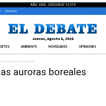
AÑO: XXIX - EDICION N°:10.519
d
Contacto
Jueves, Agosto 6, 2026
ORTES
AMBIENTE
NOVEDADES
OPINIONES
ucen las auroras boreales
las auroras boreales