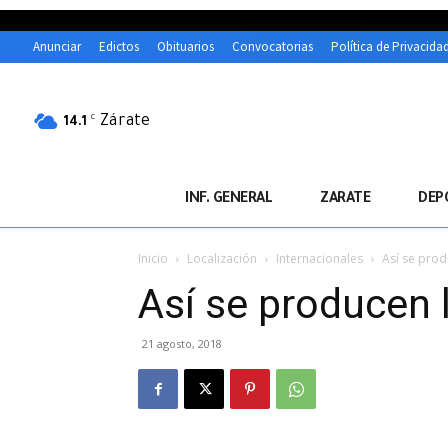
Anunciar
Edictos
Obituarios
Convocatorias
Política de Privacida
Zárate
C
14.1
INF. GENERAL
ZARATE
DEP
Inicio
Localización
Internacionales
Así se prod
Así se producen 
21 agosto, 2018