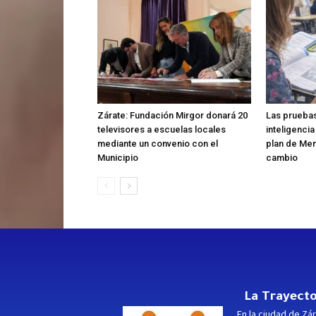
Zárate: Fundación Mirgor donará 20
Las pruebas
televisores a escuelas locales
inteligencia
mediante un convenio con el
plan de Men
Municipio
cambio
La Trayecto
En la ciudad de Zár