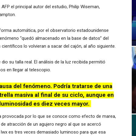
 AFP el principal autor del estudio, Philip Wiseman,
hampton.
 forma automática, por el observatorio estadounidense
el fenómeno “quedó almacenado en la base de datos” del
entíficos lo volvieran a sacar del cajón, al año siguiente.
o su talla real. El análisis de la luz recibida permitió
os en llegar al telescopio.
ausa del fenómeno. Podría tratarse de una
rella masiva al final de su ciclo, aunque en
 luminosidad es diez veces mayor.
ura provocada por lo que se conoce como efecto de marea,
a de atracción de un agujero negro al que se acercó
1lwx es tres veces demasiado luminoso para que esa