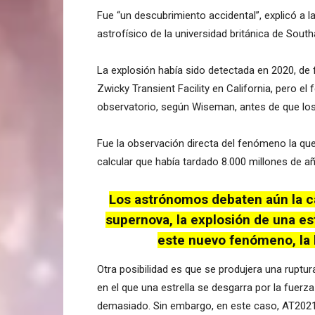
Fue “un descubrimiento accidental”, explicó a la
astrofísico de la universidad británica de Sout
La explosión había sido detectada en 2020, de
Zwicky Transient Facility en California, pero 
observatorio, según Wiseman, antes de que los ci
Fue la observación directa del fenómeno la que di
calcular que había tardado 8.000 millones de añ
Los astrónomos debaten aún la c
supernova, la explosión de una est
este nuevo fenómeno, la
Otra posibilidad es que se produjera una rupt
en el que una estrella se desgarra por la fuerz
demasiado. Sin embargo, en este caso, AT202