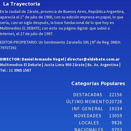
La Trayectoria
En la ciudad de Zárate, provincia de Buenos Aires, República Argentina,
aparecía el 1° de julio de 1900, con su edición impresa en papel, lo que
sería, casi un siglo después, la base fundacional de lo que hoy es
Multimedios EL DEBATE; con esta -su página digital- que subió a
Internet, el 27 de julio de 1997.
EDITOR-PROPIETARIO: Un Sentimiento Zarateño SRL | Nº de Reg. DNDA:
79707292
DIRECTOR: Daniel Armando Vogel |
director@eldebate.com.ar
Multimedios El Debate | Justa Lima 950 Zárate | Bs. As. Argentina |
Tel.: 11 3965 1567
Categorías Populares
DESTACADAS
22156
ÚLTIMO MOMENTO
20728
INF. GENERAL
19334
NOVEDADES
13059
LOCALES
9826
NACIONALES
9703