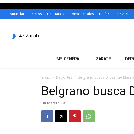
Anunciar
Edictos
Obituarios
Convocatorias
Política de Privacida
Zárate
C
4
INF. GENERAL
ZARATE
DEP
Inicio
Deportes
Belgrano busca DT, se fue Mauro
Belgrano busca D
18 febrero, 2018