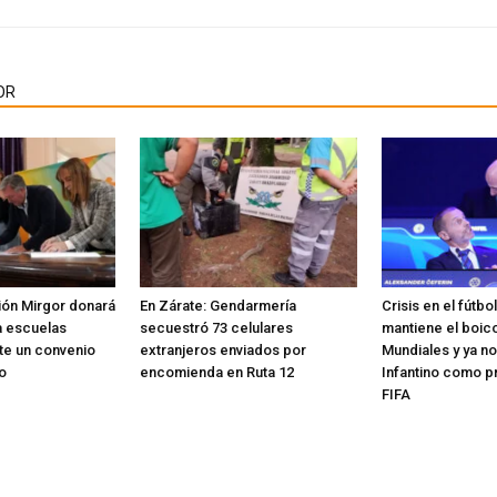
OR
ión Mirgor donará
En Zárate: Gendarmería
Crisis en el fútbo
a escuelas
secuestró 73 celulares
mantiene el boico
te un convenio
extranjeros enviados por
Mundiales y ya no
o
encomienda en Ruta 12
Infantino como p
FIFA