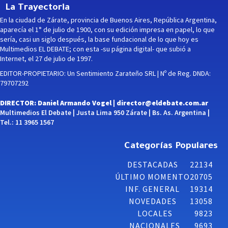
La Trayectoria
En la ciudad de Zárate, provincia de Buenos Aires, República Argentina,
aparecía el 1° de julio de 1900, con su edición impresa en papel, lo que
sería, casi un siglo después, la base fundacional de lo que hoy es
Multimedios EL DEBATE; con esta -su página digital- que subió a
Internet, el 27 de julio de 1997.
EDITOR-PROPIETARIO: Un Sentimiento Zarateño SRL | Nº de Reg. DNDA:
79707292
DIRECTOR: Daniel Armando Vogel |
director@eldebate.com.ar
Multimedios El Debate | Justa Lima 950 Zárate | Bs. As. Argentina |
Tel.: 11 3965 1567
Categorías Populares
DESTACADAS
22134
ÚLTIMO MOMENTO
20705
INF. GENERAL
19314
NOVEDADES
13058
LOCALES
9823
NACIONALES
9693