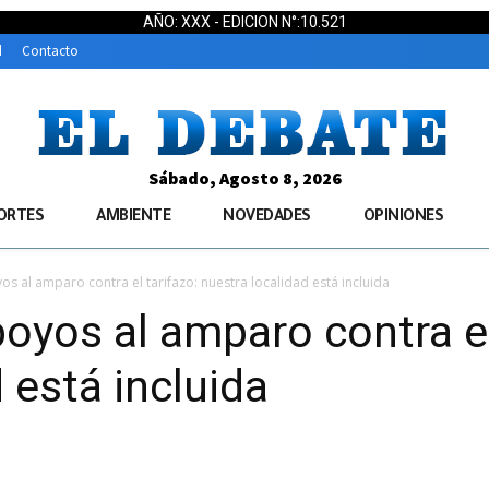
AÑO: XXX - EDICION N°:10.521
d
Contacto
Sábado, Agosto 8, 2026
ORTES
AMBIENTE
NOVEDADES
OPINIONES
 al amparo contra el tarifazo: nuestra localidad está incluida
yos al amparo contra el
 está incluida