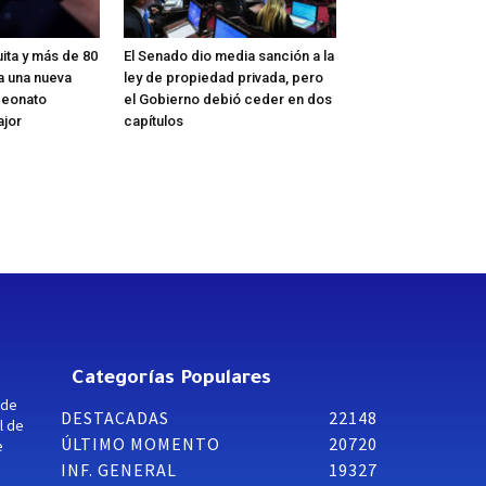
ita y más de 80
El Senado dio media sanción a la
a una nueva
ley de propiedad privada, pero
peonato
el Gobierno debió ceder en dos
ajor
capítulos
Categorías Populares
 de
DESTACADAS
22148
l de
ÚLTIMO MOMENTO
20720
e
INF. GENERAL
19327