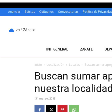
Anunciar
Edictos
Obituarios
Convocatorias
Política de Privacida
Zárate
C
7.1
INF. GENERAL
ZARATE
DEP
Inicio
Localización
Locales
Buscan sumar apoyos
Buscan sumar apo
nuestra localidad
31 marzo, 2019