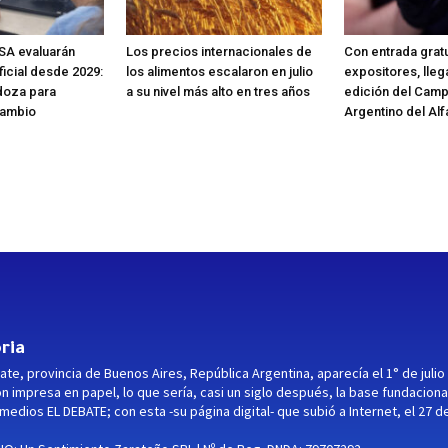
SA evaluarán
Los precios internacionales de
Con entrada gratu
ificial desde 2029:
los alimentos escalaron en julio
expositores, lleg
doza para
a su nivel más alto en tres años
edición del Cam
cambio
Argentino del Alf
ria
ate, provincia de Buenos Aires, República Argentina, aparecía el 1° de julio
ón impresa en papel, lo que sería, casi un siglo después, la base fundaciona
medios EL DEBATE; con esta -su página digital- que subió a Internet, el 27 d