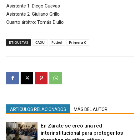
Asistente 1: Diego Cuevas
Asistente 2: Giuliano Grillo
Cuarto árbitro: Tomás Diulio
ETIQUETAS
CADU
Futbol
Primera C
ARTÍCULOS RELACIONADOS
MÁS DEL AUTOR
En Zárate se creó una red
interinstitucional para proteger los
derechos de niñas, niños y