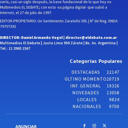
sería, casi un siglo después, la base fundacional de lo que hoy es
Multimedios EL DEBATE; con esta -su página digital- que subió a
Internet, el 27 de julio de 1997.
EDITOR-PROPIETARIO: Un Sentimiento Zarateño SRL | Nº de Reg. DNDA:
79707292
DIRECTOR: Daniel Armando Vogel |
director@eldebate.com.ar
Multimedios El Debate | Justa Lima 950 Zárate | Bs. As. Argentina |
Tel.: 11 3965 1567
Categorías Populares
DESTACADAS
22147
ÚLTIMO MOMENTO
20719
INF. GENERAL
19326
NOVEDADES
13058
LOCALES
9824
NACIONALES
9700
ANUNCIAR