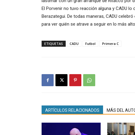
lastimar con un gran arranque de Ritacco por de
El Porvenir no tuvo reacción alguna y CADU lo ce
Berazategui. De todas maneras, CADU celebró en
para ver quién se atrave a seguir en lo más alto
ETIQUETAS
CADU
Futbol
Primera C
ARTÍCULOS RELACIONADOS
MÁS DEL AUT