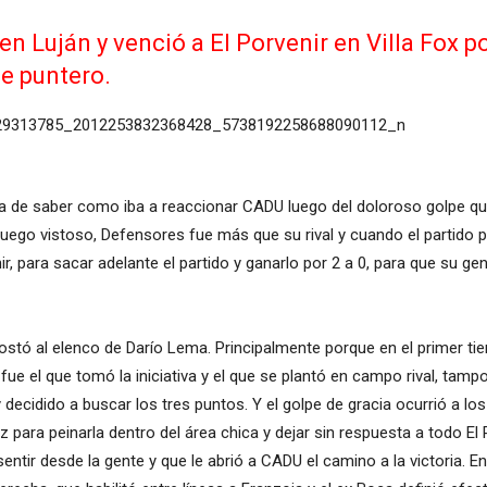
en Luján y venció a El Porvenir en Villa Fox p
ue puntero.
ema de saber como iba a reaccionar CADU luego del doloroso golpe que 
juego vistoso, Defensores fue más que su rival y cuando el partido
r, para sacar adelante el partido y ganarlo por 2 a 0, para que su gen
 costó al elenco de Darío Lema. Principalmente porque en el primer 
U fue el que tomó la iniciativa y el que se plantó en campo rival, ta
idido a buscar los tres puntos. Y el golpe de gracia ocurrió a los 
 para peinarla dentro del área chica y dejar sin respuesta a todo El 
tir desde la gente y que le abrió a CADU el camino a la victoria. E