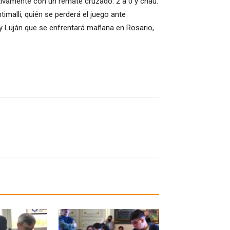
ctivamente con un remate cruzado. 2 a 0 y chau.
timalli, quién se perderá el juego ante
a y Luján que se enfrentará mañana en Rosario,