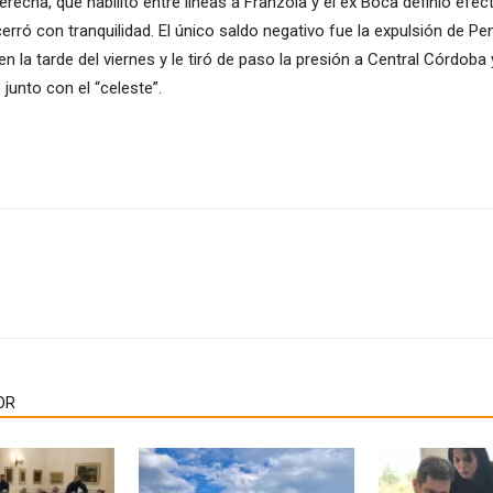
recha, que habilitó entre líneas a Franzoia y el ex Boca definió efe
rró con tranquilidad. El único saldo negativo fue la expulsión de Pen
 la tarde del viernes y le tiró de paso la presión a Central Córdob
 junto con el “celeste”.
OR