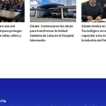
reó una red
Zárate: Comenzaron las obras
Zárate tendrá un
nal para proteger
para transformar la Unidad
Tecnológico en e
 niñas, niños y
Sanitaria de Lima en el Hospital
capacitar a los t
Intermedio
la industria del fu
ria