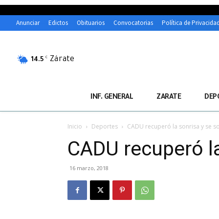
Anunciar
Edictos
Obituarios
Convocatorias
Política de Privacida
Zárate
C
14.5
INF. GENERAL
ZARATE
DEP
Inicio
Deportes
CADU recuperó la sonrisa y se so
CADU recuperó la
16 marzo, 2018