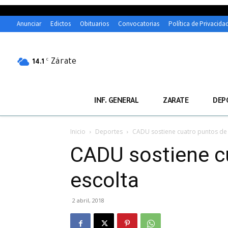
Anunciar
Edictos
Obituarios
Convocatorias
Política de Privacida
Zárate
C
14.1
INF. GENERAL
ZARATE
DEP
Inicio
Deportes
CADU sostiene cuatro puntos de 
CADU sostiene cu
escolta
2 abril, 2018