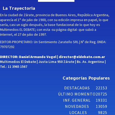
La Trayectoria
En la ciudad de Zárate, provincia de Buenos Aires, República Argentina,
aparecía el 1° de julio de 1900, con su edición impresa en papel, lo que
sería, casi un siglo después, la base fundacional de lo que hoy es
Multimedios EL DEBATE; con esta -su página digital- que subió a
Internet, el 27 de julio de 1997.
EDITOR-PROPIETARIO: Un Sentimiento Zarateño SRL | Nº de Reg. DNDA:
79707292
DIRECTOR: Daniel Armando Vogel |
director@eldebate.com.ar
Multimedios El Debate | Justa Lima 950 Zárate | Bs. As. Argentina |
Tel.: 11 3965 1567
Categorías Populares
DESTACADAS
22153
ÚLTIMO MOMENTO
20725
INF. GENERAL
19331
NOVEDADES
13059
LOCALES
9825