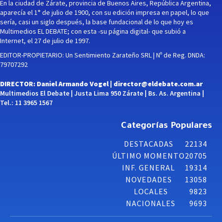
En la ciudad de Zárate, provincia de Buenos Aires, República Argentina,
aparecía el 1° de julio de 1900, con su edición impresa en papel, lo que
sería, casi un siglo después, la base fundacional de lo que hoy es
Multimedios EL DEBATE; con esta -su página digital- que subió a
Internet, el 27 de julio de 1997.
EDITOR-PROPIETARIO: Un Sentimiento Zarateño SRL | Nº de Reg. DNDA:
79707292
DIRECTOR: Daniel Armando Vogel |
director@eldebate.com.ar
Multimedios El Debate | Justa Lima 950 Zárate | Bs. As. Argentina |
Tel.: 11 3965 1567
Categorías Populares
DESTACADAS
22134
ÚLTIMO MOMENTO
20705
INF. GENERAL
19314
NOVEDADES
13058
LOCALES
9823
NACIONALES
9693