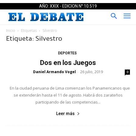
AÑO: XXIX - EDICION N°:10.519
Inicio
Etiquetas
Silvestro
Etiqueta: Silvestro
DEPORTES
Dos en los Juegos
Daniel Armando Vogel
26 julio, 2019
-
0
En la ciudad peruana de Lima comienzan los Panamericanos que
se extenderán hasta el 11 de agosto. Habrá dos zarateños
participando de las competencias...
Leer más