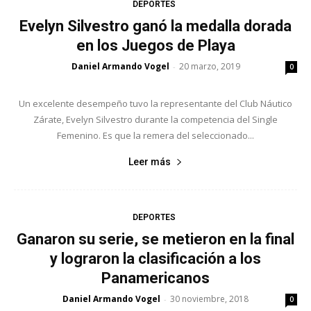
DEPORTES
Evelyn Silvestro ganó la medalla dorada
en los Juegos de Playa
Daniel Armando Vogel
20 marzo, 2019
-
0
Un excelente desempeño tuvo la representante del Club Náutico
Zárate, Evelyn Silvestro durante la competencia del Single
Femenino. Es que la remera del seleccionado...
Leer más
DEPORTES
Ganaron su serie, se metieron en la final
y lograron la clasificación a los
Panamericanos
Daniel Armando Vogel
30 noviembre, 2018
-
0