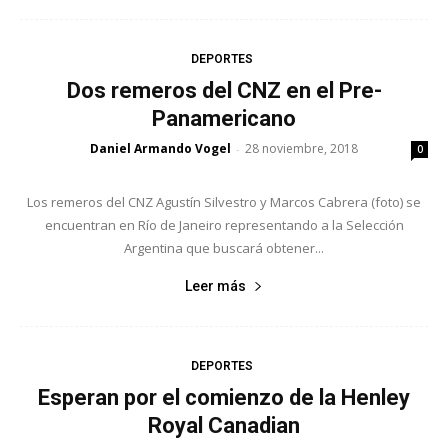
DEPORTES
Dos remeros del CNZ en el Pre-
Panamericano
Daniel Armando Vogel
28 noviembre, 2018
-
0
Los remeros del CNZ Agustín Silvestro y Marcos Cabrera (foto) se
encuentran en Río de Janeiro representando a la Selección
Argentina que buscará obtener...
Leer más
DEPORTES
Esperan por el comienzo de la Henley
Royal Canadian