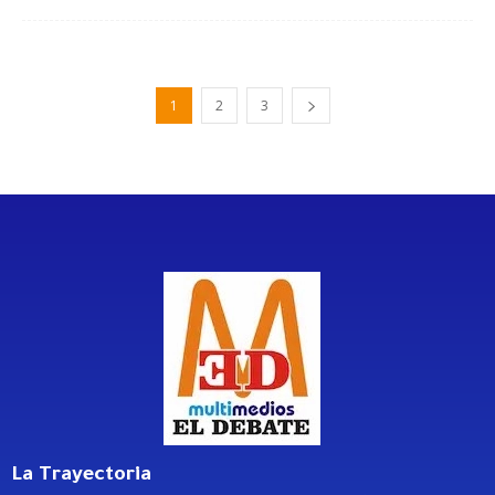
1
2
3
La Trayectoria