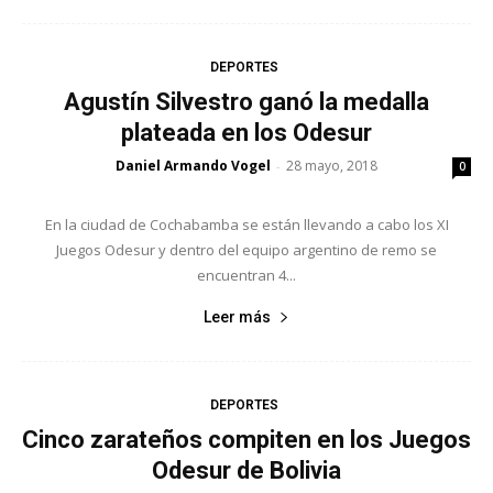
DEPORTES
Agustín Silvestro ganó la medalla
plateada en los Odesur
Daniel Armando Vogel
28 mayo, 2018
-
0
En la ciudad de Cochabamba se están llevando a cabo los XI
Juegos Odesur y dentro del equipo argentino de remo se
encuentran 4...
Leer más
DEPORTES
Cinco zarateños compiten en los Juegos
Odesur de Bolivia