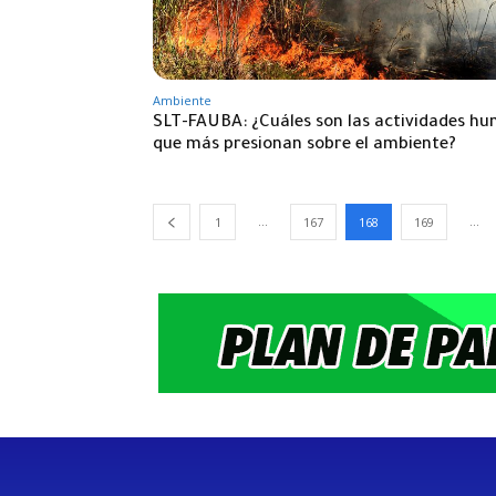
Ambiente
SLT-FAUBA: ¿Cuáles son las actividades h
que más presionan sobre el ambiente?
...
...
1
167
168
169