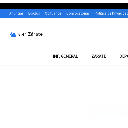
Anunciar
Edictos
Obituarios
Convocatorias
Política de Privacida
Zárate
C
6.4
INF. GENERAL
ZARATE
DEP