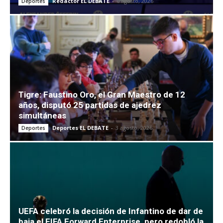
Redactor EL DEBATE
-
6 agosto, 2026
Deportes
Tigre: Faustino Oro, el Gran Maestro de 12
años, disputó 25 partidas de ajedrez
simultáneas
Deportes EL DEBATE
-
3 agosto, 2026
Deportes
UEFA celebró la decisión de Infantino de dar de
baja el FIFA Forward Enterprise, pero redobló la