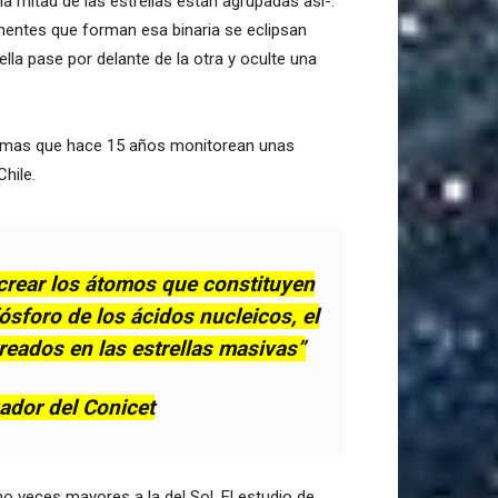
a mitad de las estrellas están agrupadas así-.
onentes que forman esa binaria se eclipsan
la pase por delante de la otra y oculte una
nomas que hace 15 años monitorean unas
hile.
 crear los átomos que constituyen
fósforo de los ácidos nucleicos, el
creados en las estrellas masivas”
ador del Conicet
 veces mayores a la del Sol. El estudio de