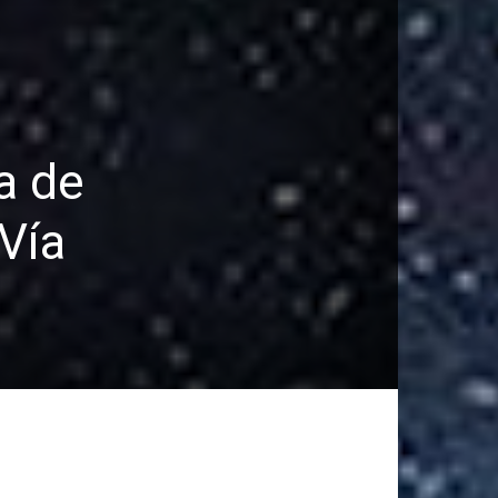
a de
 Vía