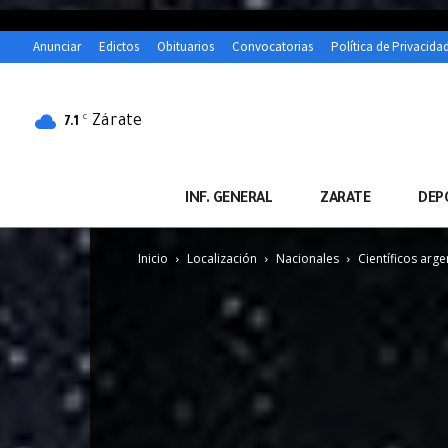
Anunciar
Edictos
Obituarios
Convocatorias
Política de Privacida
Zárate
C
7.1
INF. GENERAL
ZARATE
DEP
Inicio
Localización
Nacionales
Científicos arg