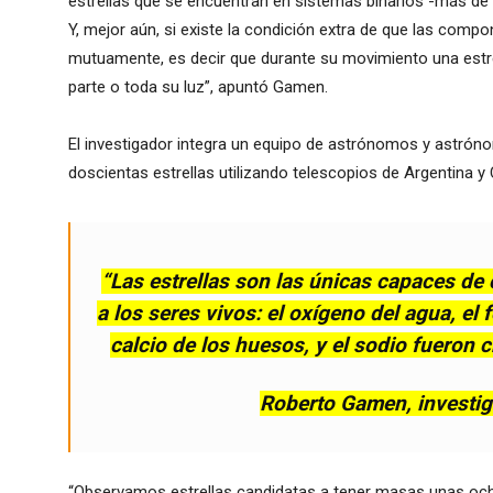
estrellas que se encuentran en sistemas binarios -más de l
Y, mejor aún, si existe la condición extra de que las comp
mutuamente, es decir que durante su movimiento una estrel
parte o toda su luz”, apuntó Gamen.
El investigador integra un equipo de astrónomos y astró
doscientas estrellas utilizando telescopios de Argentina y C
“Las estrellas son las únicas capaces de
a los seres vivos: el oxígeno del agua, el 
calcio de los huesos, y el sodio fueron 
Roberto Gamen, investig
“Observamos estrellas candidatas a tener masas unas ocho