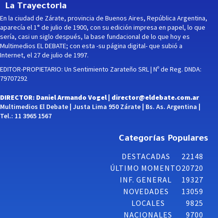
La Trayectoria
En la ciudad de Zárate, provincia de Buenos Aires, República Argentina,
aparecía el 1° de julio de 1900, con su edición impresa en papel, lo que
sería, casi un siglo después, la base fundacional de lo que hoy es
Multimedios EL DEBATE; con esta -su página digital- que subió a
Internet, el 27 de julio de 1997.
EDITOR-PROPIETARIO: Un Sentimiento Zarateño SRL | Nº de Reg. DNDA:
79707292
DIRECTOR: Daniel Armando Vogel |
director@eldebate.com.ar
Multimedios El Debate | Justa Lima 950 Zárate | Bs. As. Argentina |
Tel.: 11 3965 1567
Categorías Populares
DESTACADAS
22148
ÚLTIMO MOMENTO
20720
INF. GENERAL
19327
NOVEDADES
13059
LOCALES
9825
NACIONALES
9700