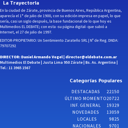
La Trayectoria
En la ciudad de Zárate, provincia de Buenos Aires, República Argentina,
aparecía el 1° de julio de 1900, con su edición impresa en papel, lo que
sería, casi un siglo después, la base fundacional de lo que hoy es
Multimedios EL DEBATE; con esta -su página digital- que subió a
Internet, el 27 de julio de 1997.
EDITOR-PROPIETARIO: Un Sentimiento Zarateño SRL | Nº de Reg. DNDA:
79707292
DIRECTOR: Daniel Armando Vogel |
director@eldebate.com.ar
Multimedios El Debate | Justa Lima 950 Zárate | Bs. As. Argentina |
Tel.: 11 3965 1567
Categorías Populares
DESTACADAS
22150
ÚLTIMO MOMENTO
20722
INF. GENERAL
19329
NOVEDADES
13059
LOCALES
9825
NACIONALES
9701