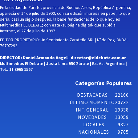
La Trayectoria
En la ciudad de Zárate, provincia de Buenos Aires, República Argentina,
aparecía el 1° de julio de 1900, con su edición impresa en papel, lo que
sería, casi un siglo después, la base fundacional de lo que hoy es
Multimedios EL DEBATE; con esta -su página digital- que subió a
Internet, el 27 de julio de 1997.
EDITOR-PROPIETARIO: Un Sentimiento Zarateño SRL | Nº de Reg. DNDA:
79707292
DIRECTOR: Daniel Armando Vogel |
director@eldebate.com.ar
Multimedios El Debate | Justa Lima 950 Zárate | Bs. As. Argentina |
Tel.: 11 3965 1567
Categorías Populares
DESTACADAS
22160
ÚLTIMO MOMENTO
20732
INF. GENERAL
19338
NOVEDADES
13059
LOCALES
9827
NACIONALES
9705