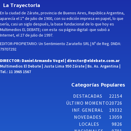
La Trayectoria
En la ciudad de Zárate, provincia de Buenos Aires, República Argentina,
aparecía el 1° de julio de 1900, con su edición impresa en papel, lo que
sería, casi un siglo después, la base fundacional de lo que hoy es
Multimedios EL DEBATE; con esta -su página digital- que subió a
Internet, el 27 de julio de 1997.
EDITOR-PROPIETARIO: Un Sentimiento Zarateño SRL | Nº de Reg. DNDA:
79707292
DIRECTOR: Daniel Armando Vogel |
director@eldebate.com.ar
Multimedios El Debate | Justa Lima 950 Zárate | Bs. As. Argentina |
Tel.: 11 3965 1567
Categorías Populares
DESTACADAS
22154
ÚLTIMO MOMENTO
20726
INF. GENERAL
19332
NOVEDADES
13059
LOCALES
9826
NACIONALES
9701