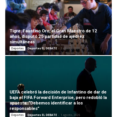
Tigre: Faustino Oro, el Gran Maestro de 12
años, disputó 25 partidas de ajedrez
simultáneas
Deportes EL DEBATE
-
3 agosto, 2026
Deportes
UEFA celebró la decisión de Infantino de dar de
baja el FIFA Forward Enterprise, pero redobló la
apuesta: “Debemos identificar a los
responsables”
Deportes EL DEBATE
-
1 agosto, 2026
Deportes