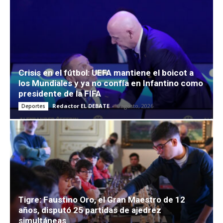
Crisis en el fútbol: UEFA mantiene el boicot a
los Mundiales y ya no confía en Infantino como
presidente de la FIFA
Redactor EL DEBATE
-
6 agosto, 2026
Deportes
Tigre: Faustino Oro, el Gran Maestro de 12
años, disputó 25 partidas de ajedrez
simultáneas